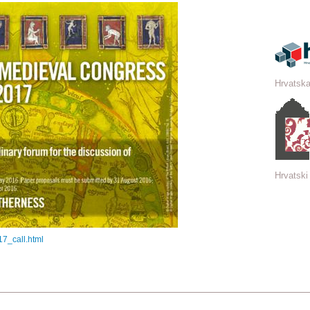
Hrvatska
Hrvatski 
17_call.html