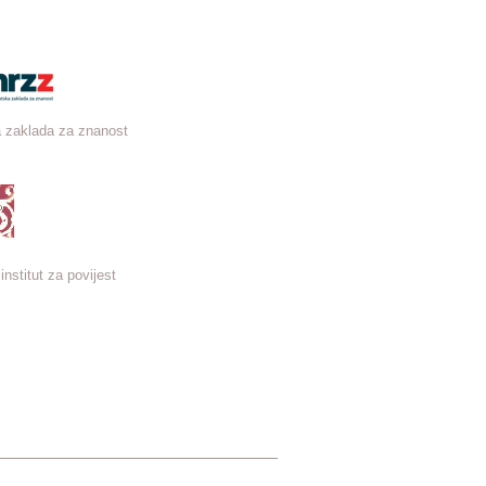
 zaklada za znanost
institut za povijest